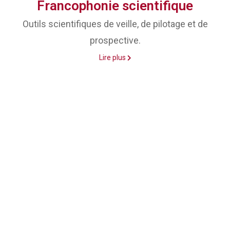
Francophonie scientifique
Outils scientifiques de veille, de pilotage et de
prospective.
Lire plus
Publication et valorisation
Pôle 2 :
de la Francophonie scientifique
Production et valorisation de la recherche et de
l’édition scientifique.
Lire plus
Gouvernance des
Pôle 3 :
établissements de la Francophonie
scientifique